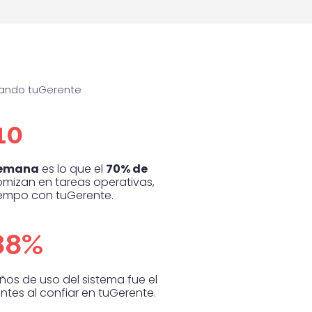
usando tuGerente
10
 semana
es lo que el
70% de
izan en tareas operativas,
iempo con tuGerente.
88%
os de uso del sistema fue el
ntes al confiar en tuGerente.