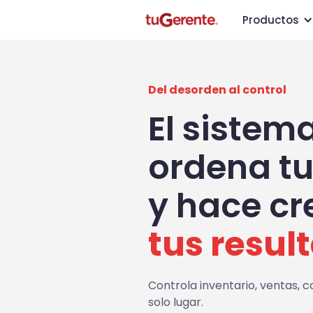
Productos
Del desorden al control
¿Necesitas más c
sobre tu nego
El sistem
Conversa con uno de nuestros especi
ordena t
cómo tuGerente puede ayudarte a
empresa y recibe asesoría gratuít
y hace cr
Quiero hablar con u
tus resul
Respuesta rápida y persona
Controla inventario, ventas, 
solo lugar.