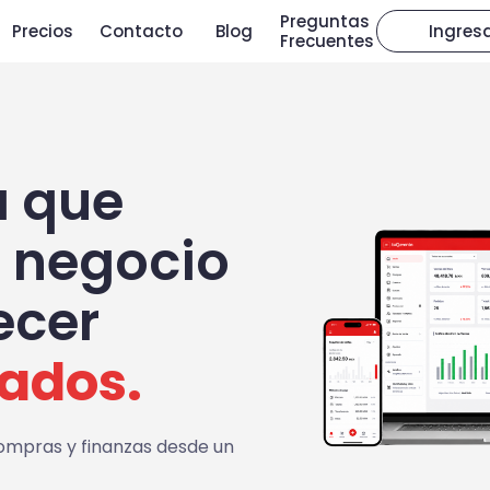
Preguntas
Precios
Contacto
Blog
Ingres
Frecuentes
ontrol
cio?
a que
alistas, descubre
u negocio
 organizar tu
a al instante.
ecer
n asesor
tados.
lizada
compras y finanzas desde un