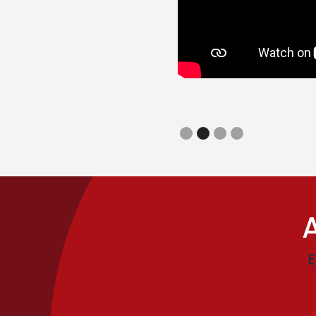
te podemos tener un control
, nuestas cuentas y finanzas.
 algo que nos toma solo
Slide 2 of 4.
E