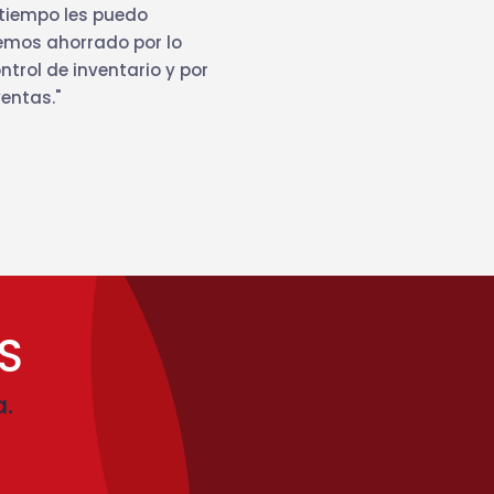
 tiempo les puedo
emos ahorrado por lo
rol de inventario y por
entas."
S
a.